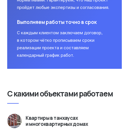
нормативами. Гарантируем, что наш проект
пройдет любые экспертизы и согласования.
Выполняем работы точно в срок
С каждым клиентом заключаем договор,
в котором чётко прописываем сроки
реализации проекта и составляем
календарный график работ.
С какими объектами работаем
Квартиры в танхаусах
и многоквартирных домах